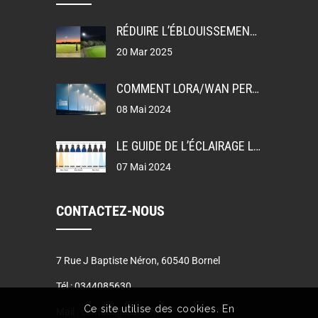
RÉDUIRE L’ÉBLOUISSEMENT: UGR, GR ET TI DANS LA CONCEPTION DE L’ÉCLAIRAGE
20 Mar 2025
COMMENT LORA/WAN PERMET L’ÉCLAIRAGE PUBLIC INTELLIGENT
08 Mai 2024
LE GUIDE DE L’ÉCLAIRAGE LEDEX
07 Mai 2024
CONTACTEZ-NOUS
7 Rue J Baptiste Néron, 60540 Bornel
Tél :
0344085630
Ce site utilise des cookies. En
Mail :
contact@ledex.fr