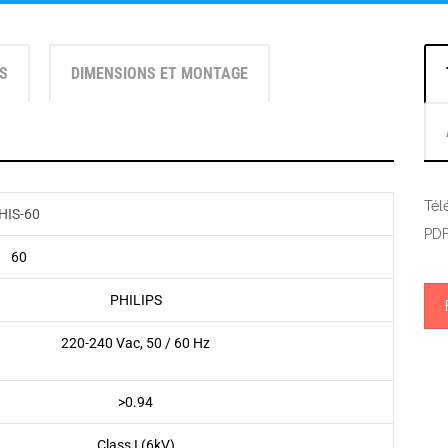
ES
DIMENSIONS ET MONTAGE
Tél
HIS-60
PDF
60
PHILIPS
220-240 Vac, 50 / 60 Hz
>0.94
Class I (6kV)