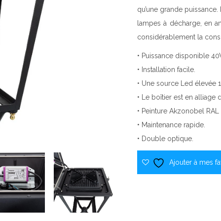
qu’une grande puissance. 
lampes à décharge, en amé
considérablement la cons
• Puissance disponible
• Installation facile.
• Une source Led élevée
• Le boîtier est en alliag
• Peinture Akzonobel RAL
• Maintenance rapide.
• Double optique.
Ajouter à mes fa