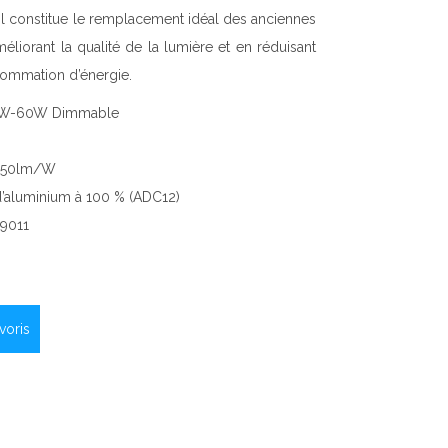
Il constitue le remplacement idéal des anciennes
liorant la qualité de la lumière et en réduisant
ommation d’énergie.
 40W-60W Dimmable
 150lm/W
e d’aluminium à 100 % (ADC12)
 9011
voris