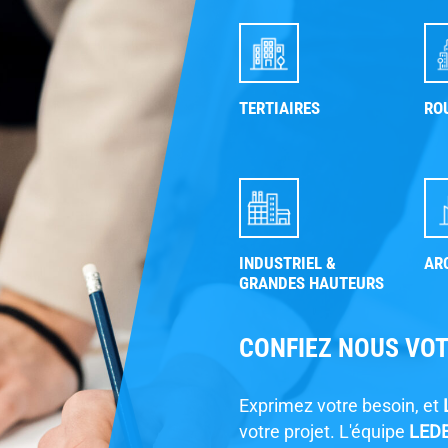
TERTIAIRES
RO
INDUSTRIEL &
AR
GRANDES HAUTEURS
CONFIEZ NOUS VO
Exprimez votre besoin, et
votre projet. L'équipe
LED