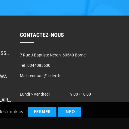
CONTACTEZ-NOUS
RÉDUIRE L’ÉBLOUISSEMENT: UGR, GR ET TI DANS LA CONCEPTION DE L’ÉCLAIRAGE
7 Rue J Baptiste Néron, 60540 Bornel
Tél :
0344085630
COMMENT LORA/WAN PERMET L’ÉCLAIRAGE PUBLIC INTELLIGENT
Mail :
contact@ledex.fr
Lundi > Vendredi
9:00 - 18:00
LE GUIDE DE L’ÉCLAIRAGE LEDEX
 des cookies.
FERMER
INFO
L