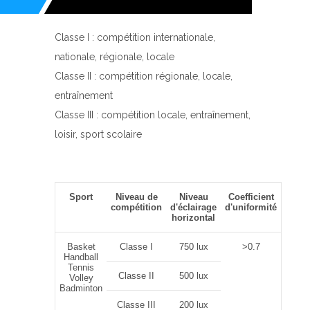
Classe I : compétition internationale,
nationale, régionale, locale
Classe II : compétition régionale, locale,
entraînement
Classe III : compétition locale, entraînement,
loisir, sport scolaire
Sport
Niveau de
Niveau
Coefficient
compétition
d'éclairage
d'uniformité
horizontal
Basket
Classe I
750 lux
>0.7
Handball
Tennis
Classe II
500 lux
Volley
Badminton
Classe III
200 lux