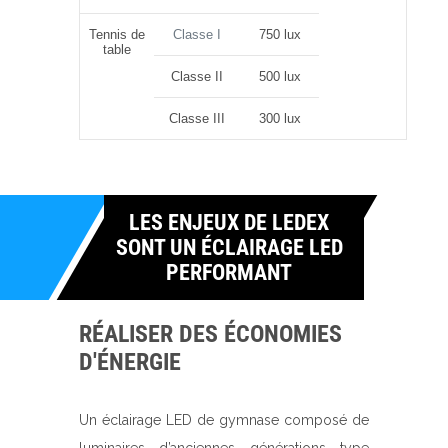
Tennis de
Classe I
750 lux
table
Classe II
500 lux
Classe III
300 lux
LES ENJEUX DE LEDEX
SONT UN ÉCLAIRAGE LED
PERFORMANT
RÉALISER DES ÉCONOMIES
D'ÉNERGIE
Un éclairage LED de gymnase composé de